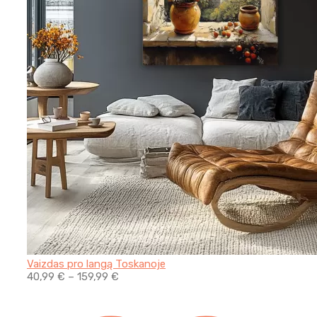
Vaizdas pro langą Toskanoje
40,99
€
–
159,99
€