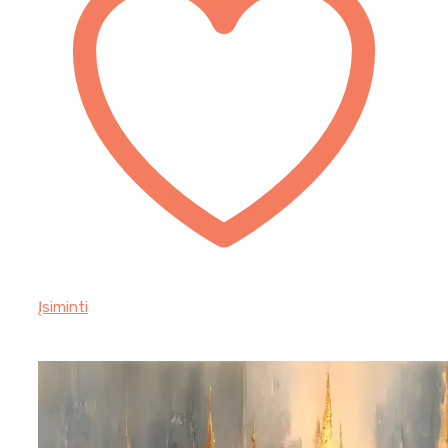
Įsiminti