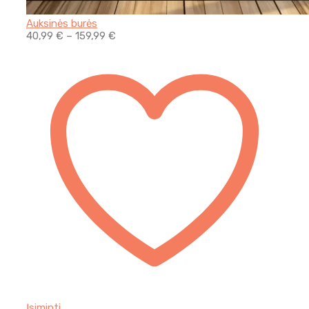
Auksinės burės
40,99
€
–
159,99
€
Įsiminti