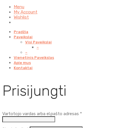
Menu
My Account
Wishlist
Pradžia
Paveikslai
Visi Paveikslai
–
–
Vienetinis Paveikslas
Apie mus
Kontaktai
Prisijungti
Privalomas
Vartotojo vardas arba el.pašto adresas
*