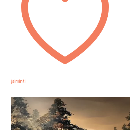
Įsiminti