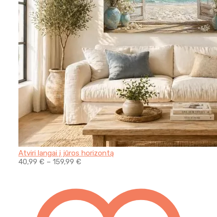
Atviri langai į jūros horizontą
40,99
€
–
159,99
€