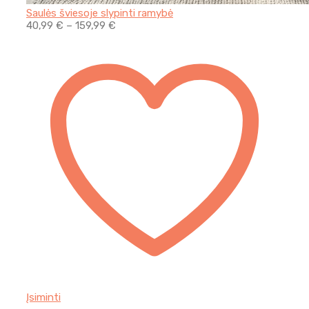
Saulės šviesoje slypinti ramybė
40,99
€
–
159,99
€
Įsiminti