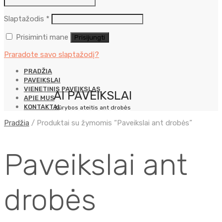
Privalomas
Slaptažodis
*
Prisiminti mane
Prisijungti
Praradote savo slaptažodį?
PRADŽIA
PAVEIKSLAI
VIENETINIS PAVEIKSLAS
AI PAVEIKSLAI
APIE MUS
KONTAKTAI
Kūrybos ateitis ant drobės
Pradžia
/
Produktai su žymomis “Paveikslai ant drobės”
Paveikslai ant
drobės