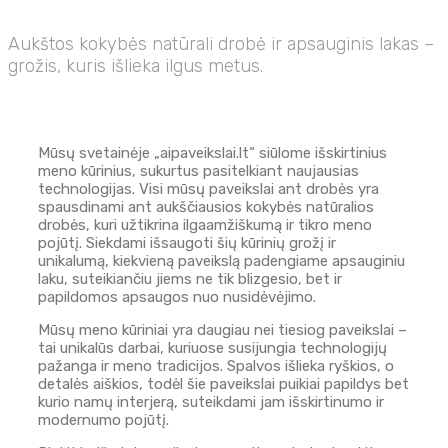
Aukštos kokybės natūrali drobė ir apsauginis lakas –
grožis, kuris išlieka ilgus metus.
Mūsų svetainėje „aipaveikslai.lt“ siūlome išskirtinius
meno kūrinius, sukurtus pasitelkiant naujausias
technologijas. Visi mūsų paveikslai ant drobės yra
spausdinami ant aukščiausios kokybės natūralios
drobės, kuri užtikrina ilgaamžiškumą ir tikro meno
pojūtį. Siekdami išsaugoti šių kūrinių grožį ir
unikalumą, kiekvieną paveikslą padengiame apsauginiu
laku, suteikiančiu jiems ne tik blizgesio, bet ir
papildomos apsaugos nuo nusidėvėjimo.
Mūsų meno kūriniai yra daugiau nei tiesiog paveikslai –
tai unikalūs darbai, kuriuose susijungia technologijų
pažanga ir meno tradicijos. Spalvos išlieka ryškios, o
detalės aiškios, todėl šie paveikslai puikiai papildys bet
kurio namų interjerą, suteikdami jam išskirtinumo ir
modernumo pojūtį.