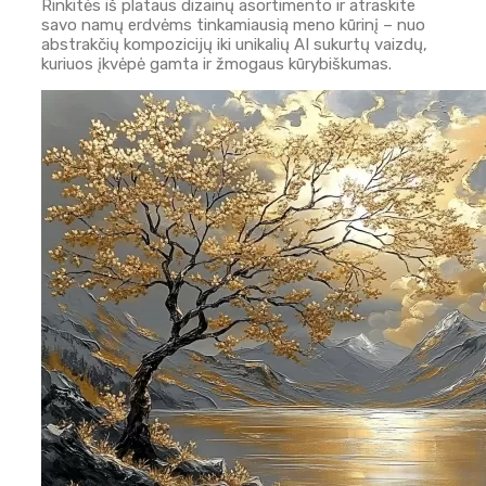
Rinkitės iš plataus dizainų asortimento ir atraskite
savo namų erdvėms tinkamiausią meno kūrinį – nuo
abstrakčių kompozicijų iki unikalių AI sukurtų vaizdų,
kuriuos įkvėpė gamta ir žmogaus kūrybiškumas.