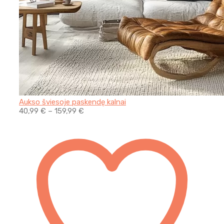
Aukso šviesoje paskendę kalnai
40,99
€
–
159,99
€