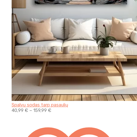
Spalvų sodas tarp pasaulių
40,99
€
–
159,99
€