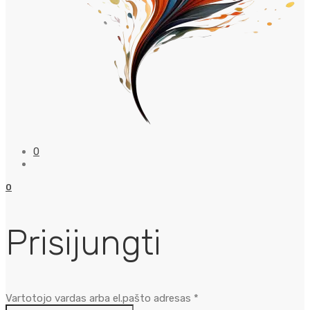
0
0
Prisijungti
Privalomas
Vartotojo vardas arba el.pašto adresas
*