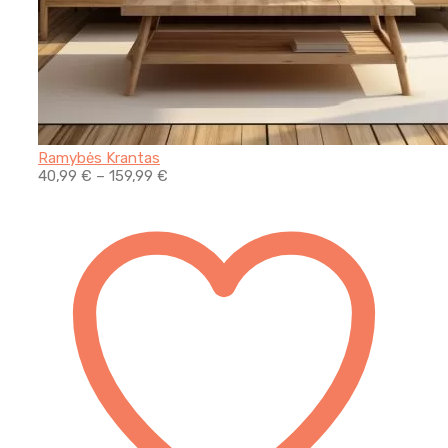
Ramybės Krantas
40,99
€
–
159,99
€