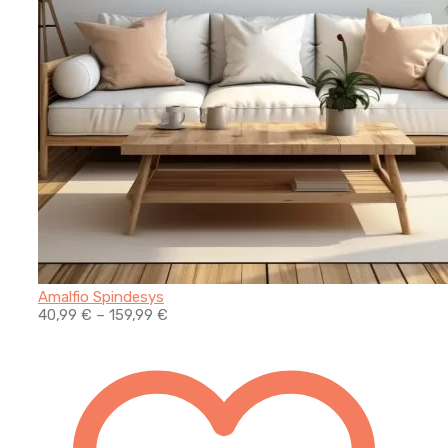
Amalfio Spindesys
40,99
€
–
159,99
€