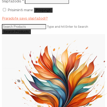
Privalomas
Slaptažodis
*
Prisiminti mane
Prisijungti
Praradote savo slaptažodį?
Type and hit Enter to Search