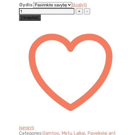
Dydis
Išvalyti
Akmeninis
tiltas
Į krepšelį
rudens
miške
quantity
Įsiminti
Categories:
Gamtos
,
Metų Laikai
,
Paveikslai ant