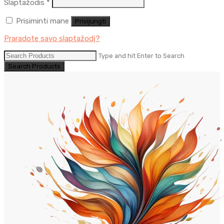
Privalomas
Slaptažodis
*
Prisiminti mane
Prisijungti
Praradote savo slaptažodį?
Type and hit Enter to Search