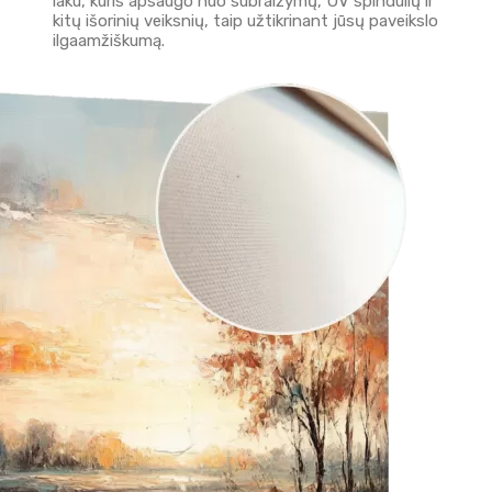
laku, kuris apsaugo nuo subraižymų, UV spindulių ir
kitų išorinių veiksnių, taip užtikrinant jūsų paveikslo
ilgaamžiškumą.