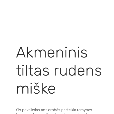
Akmeninis
tiltas rudens
miške
Šis paveikslas ant drobės perteikia ramybės