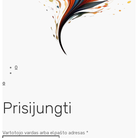
0
0
Prisijungti
Privalomas
Vartotojo vardas arba el.pašto adresas
*