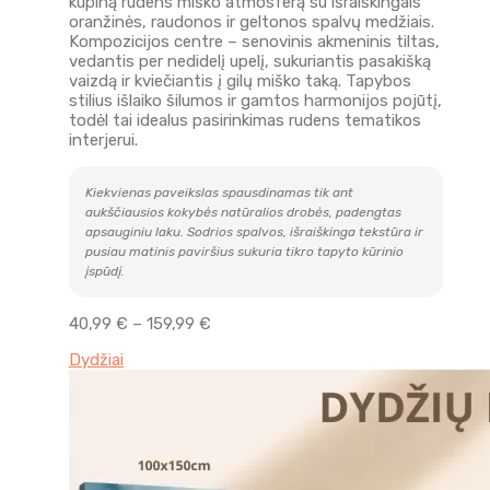
kupiną rudens miško atmosferą su išraiškingais
oranžinės, raudonos ir geltonos spalvų medžiais.
Kompozicijos centre – senovinis akmeninis tiltas,
vedantis per nedidelį upelį, sukuriantis pasakišką
vaizdą ir kviečiantis į gilų miško taką. Tapybos
stilius išlaiko šilumos ir gamtos harmonijos pojūtį,
todėl tai idealus pasirinkimas rudens tematikos
interjerui.
Kiekvienas paveikslas spausdinamas tik ant
aukščiausios kokybės natūralios drobės, padengtas
apsauginiu laku. Sodrios spalvos, išraiškinga tekstūra ir
pusiau matinis paviršius sukuria tikro tapyto kūrinio
įspūdį.
40,99
€
–
159,99
€
Dydžiai