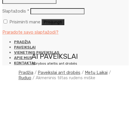
Privalomas
Slaptažodis
*
Prisiminti mane
Prisijungti
Praradote savo slaptažodį?
PRADŽIA
PAVEIKSLAI
VIENETINIS PAVEIKSLAS
AI PAVEIKSLAI
APIE MUS
KONTAKTAI
Kūrybos ateitis ant drobės
Pradžia
/
Paveikslai ant drobės
/
Metų Laikai
/
Ruduo
/
Akmeninis tiltas rudens miške