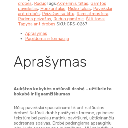
drobės
,
Ruduo
Tags:
Akmeninis tiltas
,
Gamtos
paveikslas
,
Horizontalus
,
Miško takas
,
Paveikslai
ant drobės
,
Peizažas su tiltu
,
Rami atmosfera
,
Rudens peizažas
,
Ruduo gamtoje
,
Šilti tonai
,
Tapyba ant drobės
SKU:
GRS-0267
Aprašymas
Papildoma informacija
Aprašymas
Aukštos kokybės natūrali drobė – užtikrinta
kokybė ir ilgaamžiškumas
Mūsų paveikslai spausdinami tik ant natūralios
drobės! Natūrali drobė pasižymi storesne, grubesne
tekstūra bei pusiau matiniu paviršiumi, užtikrinančiu
sodresnes spalvas. Drobė padengiama apsauginiu