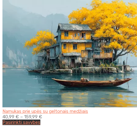
Namukas prie upės su geltonais medžiais
40,99
€
–
159,99
€
This
Pasirinkti savybes
product
has