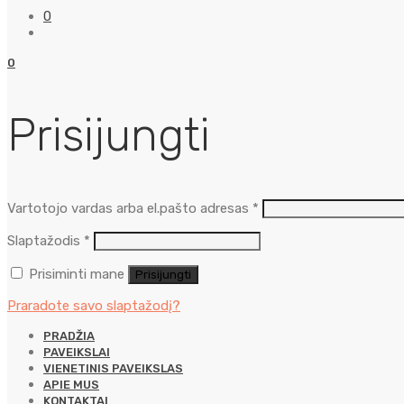
0
0
Prisijungti
Privalomas
Vartotojo vardas arba el.pašto adresas
*
Privalomas
Slaptažodis
*
Prisiminti mane
Prisijungti
Praradote savo slaptažodį?
PRADŽIA
PAVEIKSLAI
VIENETINIS PAVEIKSLAS
APIE MUS
KONTAKTAI