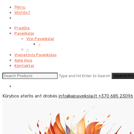
Menu
Wishlist
Pradžia
Paveikslai
Visi Paveikslai
–
–
Vienetinis Paveikslas
Apie mus
Kontaktai
Type and hit Enter to Search
Kūrybos ateitis ant drobės
info@aipaveikslai.lt
+370 685 23096